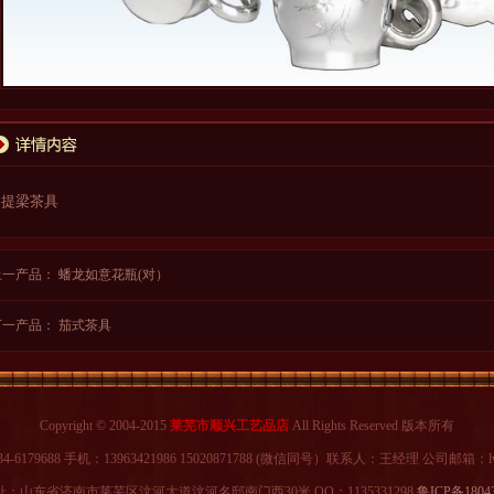
提梁茶具
上一产品：
蟠龙如意花瓶(对）
下一产品：
茄式茶具
Copyright © 2004-2015
莱芜市顺兴工艺品店
All Rights Reserved 版本所有
-6179688 手机：13963421986 15020871788 (微信同号）联系人：王经理 公司邮箱：lwf
：山东省济南市莱芜区汶河大道汶河名邸南门西30米 QQ：1135331298
鲁ICP备1804