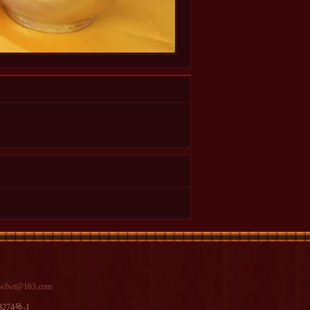
wt@163.com
3274号-1